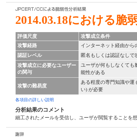
2014.03.18における
評価尺度
攻撃成立条件
攻撃経路
インターネット経由から
認証レベル
匿名もしくは認証なしで
ユーザが何もしなくても
攻撃成立に必要なユーザー
の関与
能性がある
ある程度の専門知識や運 
攻撃の難易度
い) が必要
各項目の詳しい説明
分析結果のコメント
細工されたメールを受信し、ユーザが閲覧することを