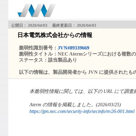
公開日： 2026/04/03 最終更新日： 2026/04/03
日本電気株式会社からの情報
脆弱性識別番号：
JVN#89339669
脆弱性タイトル：NEC Atermシリーズにおける複数の脆
ステータス：該当製品あり
以下の情報は、製品開発者から JVN に提供されたも
本脆弱性情報に関しては、以下の URL にて調
Aterm の情報を掲載しました。(2026/03/25)
https://jpn.nec.com/security-info/secinfo/nv26-001.html