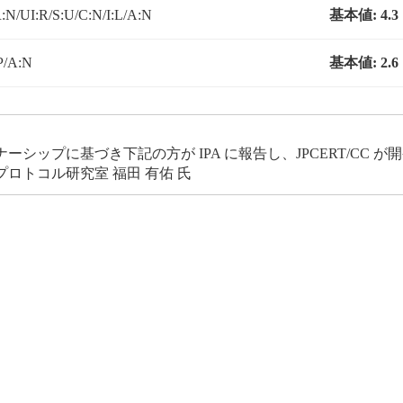
N/UI:R/S:U/C:N/I:L/A:N
基本値:
4.3
P/A:N
基本値:
2.6
ップに基づき下記の方が IPA に報告し、JPCERT/CC 
プロトコル研究室 福田 有佑 氏