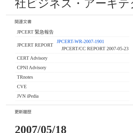
社ビジネス・アーキテク
JPCERT 緊急報告
JPCERT-WR-2007-1901
JPCERT REPORT
JPCERT/CC REPORT 2007-05-23
CERT Advisory
CPNI Advisory
TRnotes
CVE
JVN iPedia
2007/05/18