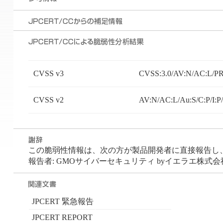
CVSS v3
CVSS:3.0/AV:N/AC:L/PR:
CVSS v2
AV:N/AC:L/Au:S/C:P/I:P
この脆弱性情報は、次の方が製品開発者に直接報告し、
報告者: GMOサイバーセキュリティ byイエラエ株式会社
JPCERT 緊急報告
JPCERT REPORT