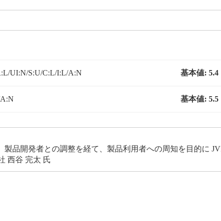
L/UI:N/S:U/C:L/I:L/A:N
基本値:
5.4
/A:N
基本値:
5.5
製品開発者との調整を経て、製品利用者への周知を目的に JV
 西谷 完太 氏