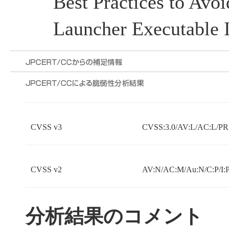
Best Practices to Av
Launcher Executable 
CVSS v3
CVSS:3.0/AV:L/AC:L/PR:
CVSS v2
AV:N/AC:M/Au:N/C:P/I:P
分析結果のコメント