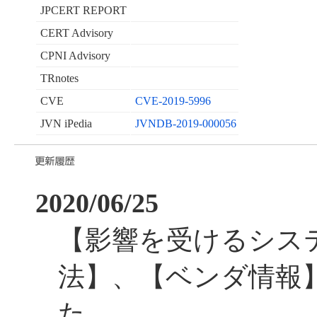
JPCERT REPORT
CERT Advisory
CPNI Advisory
TRnotes
CVE
CVE-2019-5996
JVN iPedia
JVNDB-2019-000056
2020/06/25
【影響を受けるシス
法】、【ベンダ情報
た。