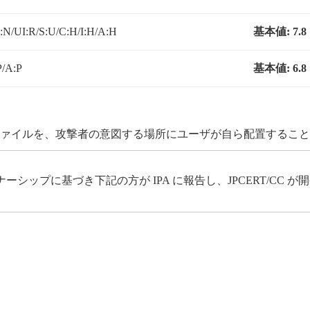
N/UI:R/S:U/C:H/I:H/A:H
基本値:
7.8
P/A:P
基本値:
6.8
 ファイルを、攻撃者の意図する場所にユーザが自ら配置するこ
ップに基づき下記の方が IPA に報告し、JPCERT/CC 