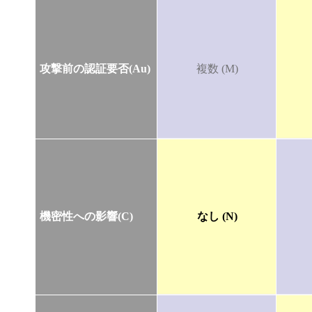
攻撃前の認証要否(Au)
複数 (M)
機密性への影響(C)
なし (N)