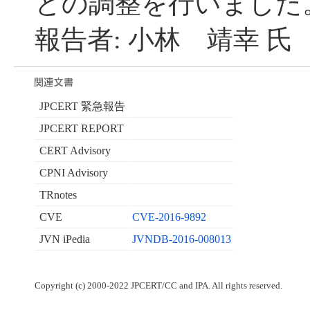
との調整を行いました
報告者: 小林 靖幸 氏
JPCERT 緊急報告
JPCERT REPORT
CERT Advisory
CPNI Advisory
TRnotes
CVE
CVE-2016-9892
JVN iPedia
JVNDB-2016-008013
Copyright (c) 2000-2022 JPCERT/CC and IPA. All rights reserved.