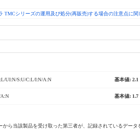
ラ TMCシリーズの運用及び処分(再販売)する場合の注意点に関
L/UI:N/S:U/C:L/I:N/A:N
基本値:
2.1
/A:N
基本値:
1.7
ーから当該製品を受け取った第三者が、記録されているデータ