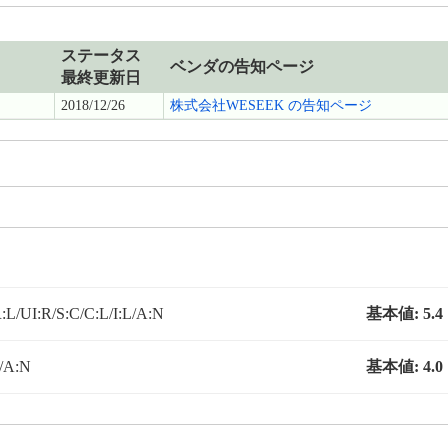
ステータス
ベンダの告知ページ
最終更新日
2018/12/26
株式会社WESEEK の告知ページ
L/UI:R/S:C/C:L/I:L/A:N
基本値:
5.4
P/A:N
基本値:
4.0