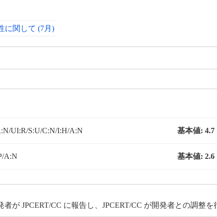
関して (7月)
:N/UI:R/S:U/C:N/I:H/A:N
基本値:
4.7
P/A:N
基本値:
2.6
JPCERT/CC に報告し、JPCERT/CC が開発者との調整