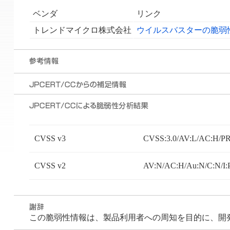
ベンダ
リンク
トレンドマイクロ株式会社
ウイルスバスターの脆弱性に
CVSS v3
CVSS:3.0/AV:L/AC:H/PR
CVSS v2
AV:N/AC:H/Au:N/C:N/I:
この脆弱性情報は、製品利用者への周知を目的に、開発者が 