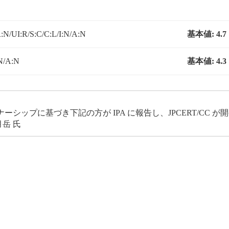
N/UI:R/S:C/C:L/I:N/A:N
基本値:
4.7
N/A:N
基本値:
4.3
ップに基づき下記の方が IPA に報告し、JPCERT/CC 
岳 氏