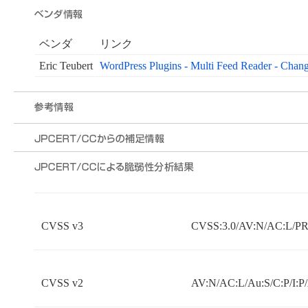
ベンダ
リンク
Eric Teubert
WordPress Plugins - Multi Feed Reader - Chan
CVSS v3
CVSS:3.0/AV:N/AC:L/PR:
CVSS v2
AV:N/AC:L/Au:S/C:P/I:P