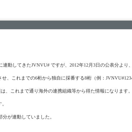
#)に連動してきたJVNVU# ですが、2012年12月3日の公表分
せ、これまでの6桁から独自に採番する8桁（例：JVNVU#1234
情報は、これまで通り海外の連携組織等から得た情報になります
す。
6 と数字部分が連動していました。