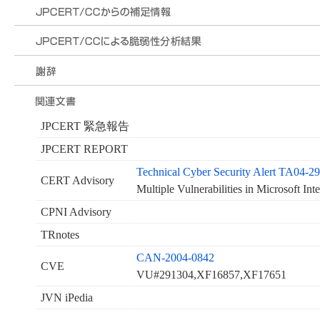
JPCERT 緊急報告
JPCERT REPORT
Technical Cyber Security Alert TA04-2
CERT Advisory
Multiple Vulnerabilities in Microsoft Int
CPNI Advisory
TRnotes
CAN-2004-0842
CVE
VU#291304,XF16857,XF17651
JVN iPedia