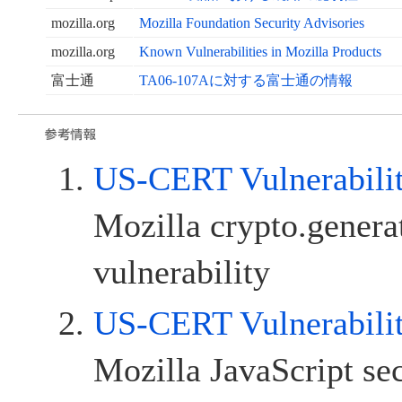
mozilla.org
Mozilla Foundation Security Advisories
mozilla.org
Known Vulnerabilities in Mozilla Products
富士通
TA06-107Aに対する富士通の情報
US-CERT Vulnerabili
Mozilla crypto.gene
vulnerability
US-CERT Vulnerabili
Mozilla JavaScript se