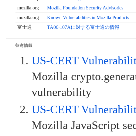
mozilla.org
Mozilla Foundation Security Advisories
mozilla.org
Known Vulnerabilities in Mozilla Products
富士通
TA06-107Aに対する富士通の情報
US-CERT Vulnerabili
Mozilla crypto.gene
vulnerability
US-CERT Vulnerabili
Mozilla JavaScript se