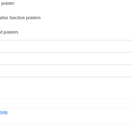
 pointer
alize function pointers
d pointers
009B