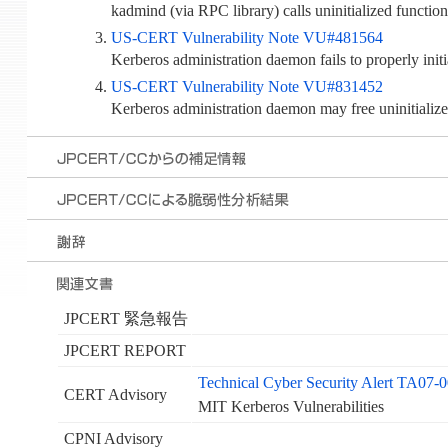
kadmind (via RPC library) calls uninitialized function
US-CERT Vulnerability Note VU#481564
Kerberos administration daemon fails to properly initi
US-CERT Vulnerability Note VU#831452
Kerberos administration daemon may free uninitialize
JPCERT 緊急報告
JPCERT REPORT
Technical Cyber Security Alert TA07-
CERT Advisory
MIT Kerberos Vulnerabilities
CPNI Advisory