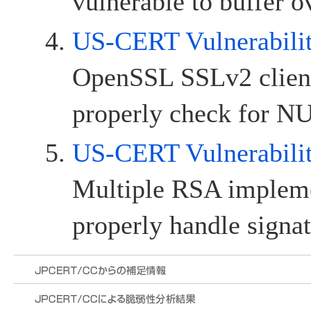
vulnerable to buffer o
US-CERT Vulnerabili
OpenSSL SSLv2 client 
properly check for N
US-CERT Vulnerabili
Multiple RSA implemen
properly handle signa