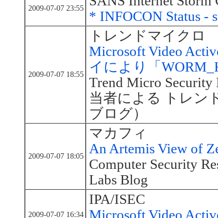
SANS Internet Storm 
2009-07-07 23:55
* INFOCON Status - s
トレンドマイクロ
Microsoft Video
イにより「WORM_K
2009-07-07 18:55
Trend Micro Secu
当者による トレン
ブログ）
マカフィ
An Artemis View of Z
2009-07-07 18:05
Computer Security Re
Labs Blog
IPA/ISEC
Microsoft Video
2009-07-07 16:34