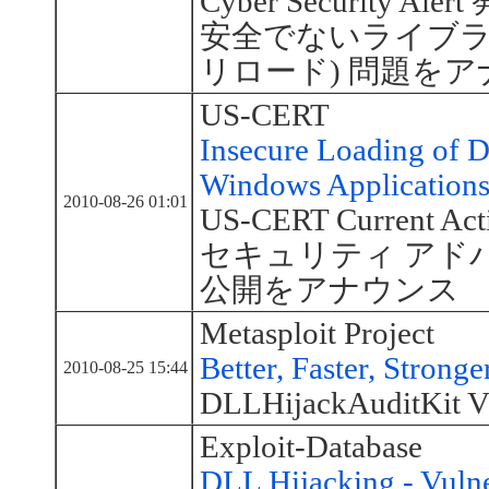
Cyber Security Aler
安全でないライブラリ
リロード) 問題を
US-CERT
Insecure Loading of D
Windows Application
2010-08-26 01:01
US-CERT Current Acti
セキュリティ アドバイザ
公開をアナウンス
Metasploit Project
Better, Faster, Stron
2010-08-25 15:44
DLLHijackAuditKi
Exploit-Database
DLL Hijacking - Vulne