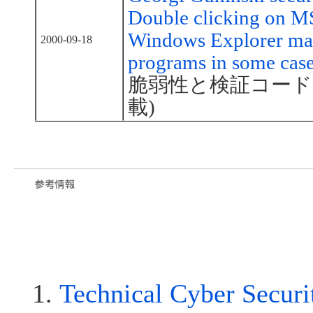
Double clicking on M
Windows Explorer may
2000-09-18
programs in some cas
脆弱性と検証コードの
載)
Technical Cyber Secur