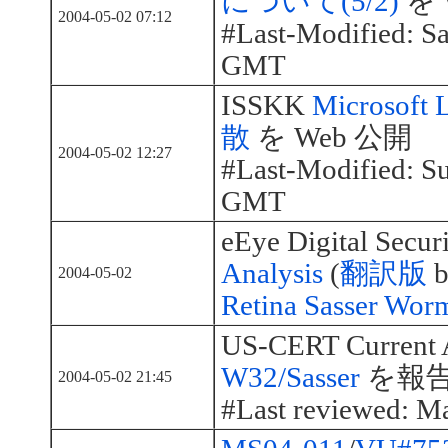
について(5/2)
を 
2004-05-02 07:12
#Last-Modified: S
GMT
ISSKK
Microsof
散
を Web 公開
2004-05-02 12:27
#Last-Modified: S
GMT
eEye Digital Secur
Analysis
(
翻訳版
b
2004-05-02
Retina Sasser Wor
US-CERT Current
W32/Sasser
を報
2004-05-02 21:45
#Last reviewed: M