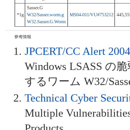
Sasser.G
*1g
W32/Sasser.worm.g
MS04-011
/
VU#753212
445,55
W32.Sasser.G.Worm
JPCERT/CC Alert 2004
Windows LSASS
するワーム W32/Sasse
Technical Cyber Secur
Multiple Vulnerabilitie
Products