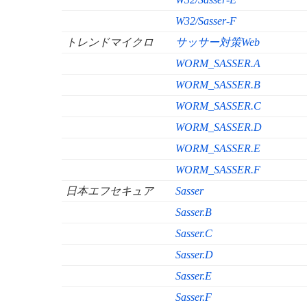
W32/Sasser-F
トレンドマイクロ
サッサー対策Web
WORM_SASSER.A
WORM_SASSER.B
WORM_SASSER.C
WORM_SASSER.D
WORM_SASSER.E
WORM_SASSER.F
日本エフセキュア
Sasser
Sasser.B
Sasser.C
Sasser.D
Sasser.E
Sasser.F