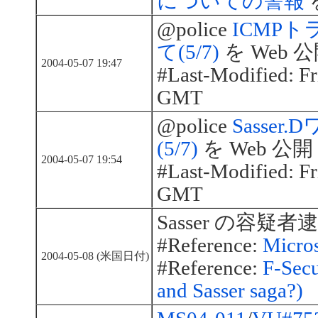
についての警報
@police
ICMP
て(5/7)
を Web 
2004-05-07 19:47
#Last-Modified: F
GMT
@police
Sasse
(5/7)
を Web 公開
2004-05-07 19:54
#Last-Modified: F
GMT
Sasser の容疑者
#Reference:
Micros
2004-05-08 (米国日付)
#Reference:
F-Secu
and Sasser saga?)