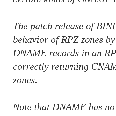
The patch release of BIND
behavior of RPZ zones by
DNAME records in an RP
correctly returning CNA
zones.
Note that DNAME has no d