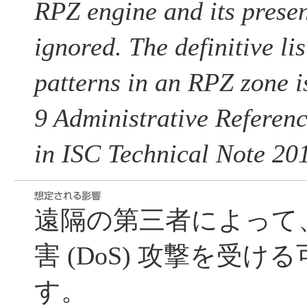
RPZ engine and its prese
ignored. The definitive li
patterns in an RPZ zone i
9 Administrative Referen
in ISC Technical Note 20
遠隔の第三者によって
害 (DoS) 攻撃を受
す。