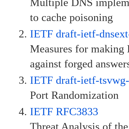
Multiple DNS impleme
to cache poisoning
IETF draft-ietf-dnsext
Measures for making 
against forged answer
IETF draft-ietf-tsvwg
Port Randomization
IETF RFC3833
Threat Analysis of t