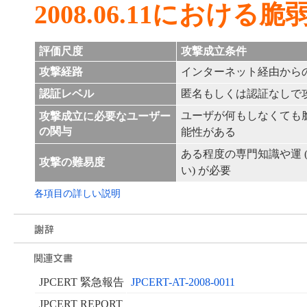
2008.06.11におけ
評価尺度
攻撃成立条件
攻撃経路
インターネット経由から
認証レベル
匿名もしくは認証なしで
ユーザが何もしなくても
攻撃成立に必要なユーザー
の関与
能性がある
ある程度の専門知識や運 
攻撃の難易度
い) が必要
各項目の詳しい説明
JPCERT 緊急報告
JPCERT-AT-2008-0011
JPCERT REPORT