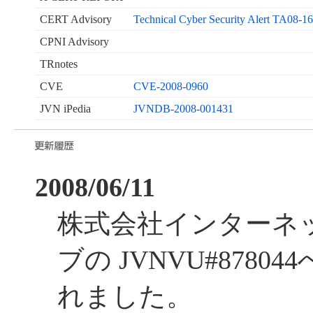
CERT Advisory
Technical Cyber Security Alert TA08-1
CPNI Advisory
TRnotes
CVE
CVE-2008-0960
JVN iPedia
JVNDB-2008-001431
2008/06/11
株式会社インターネ
ブの JVNVU#878
れました。