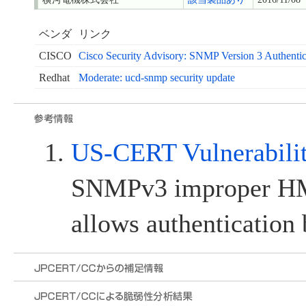
ベンダ
リンク
CISCO
Cisco Security Advisory: SNMP Version 3 Authentica
Redhat
Moderate: ucd-snmp security update
US-CERT Vulnerabili
SNMPv3 improper HM
allows authentication