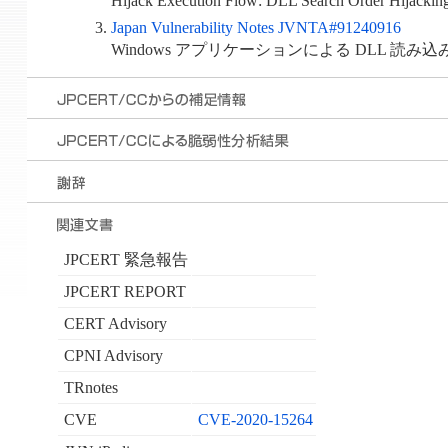
Hijack Execution Flow: DLL Search Order Hijackin
Japan Vulnerability Notes JVNTA#91240916
Windows アプリケーションによる DLL 読
JPCERT 緊急報告
JPCERT REPORT
CERT Advisory
CPNI Advisory
TRnotes
CVE
CVE-2020-15264