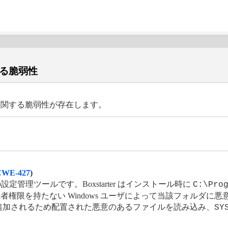
に関する脆弱性
 読み込みに関する脆弱性が存在します。
CWE-427
)
 システムの設定管理ツールです。Boxstarter はインストール時に
C:\Pro
権限を持たない Windows ユーザによって当該フォルダに悪意
追加されるため配置された悪意のあるファイルを読み込み、
SY