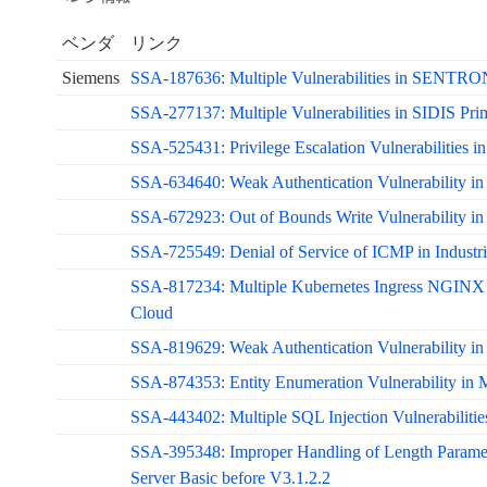
ベンダ
リンク
Siemens
SSA-187636: Multiple Vulnerabilities in SENT
SSA-277137: Multiple Vulnerabilities in SIDIS Pr
SSA-525431: Privilege Escalation Vulnerabilities 
SSA-634640: Weak Authentication Vulnerability in
SSA-672923: Out of Bounds Write Vulnerability in
SSA-725549: Denial of Service of ICMP in Industri
SSA-817234: Multiple Kubernetes Ingress NGINX Con
Cloud
SSA-819629: Weak Authentication Vulnerability in 
SSA-874353: Entity Enumeration Vulnerability in
SSA-443402: Multiple SQL Injection Vulnerabilities
SSA-395348: Improper Handling of Length Parameter
Server Basic before V3.1.2.2