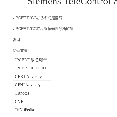
Siemens TeleControl 
JPCERT 緊急報告
JPCERT REPORT
CERT Advisory
CPNI Advisory
TRnotes
CVE
JVN iPedia