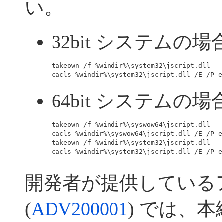
い。
32bit システムの場
takeown /f %windir%\system32\jscript.dll

cacls %windir%\system32\jscript.dll /E /P e
64bit システムの場
takeown /f %windir%\syswow64\jscript.dll

cacls %windir%\syswow64\jscript.dll /E /P e
takeown /f %windir%\system32\jscript.dll

cacls %windir%\system32\jscript.dll /E /P e
開発者が提供している
(
ADV200001
) では、