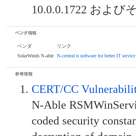
10.0.0.1722 およ
ベンダ
リンク
SolarWinds N-able
N-central is software for better IT service
CERT/CC Vulnerabili
N-Able RSMWinServic
coded security consta