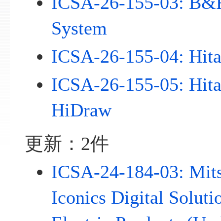
ICSA-26-155-03: B&
System
ICSA-26-155-04: Hit
ICSA-26-155-05: Hi
HiDraw
更新：2件
ICSA-24-184-03: Mits
Iconics Digital Soluti