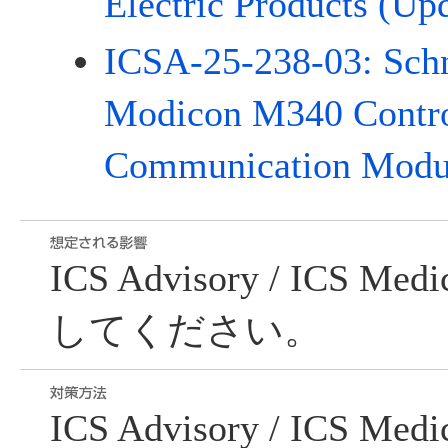
Electric Products (Up
ICSA-25-238-03: Schn
Modicon M340 Contro
Communication Modul
ICS Advisory / ICS Me
してください。
ICS Advisory / ICS Me