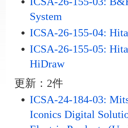
ICSA-26-155-03: B&
System
ICSA-26-155-04: Hit
ICSA-26-155-05: Hi
HiDraw
更新：2件
ICSA-24-184-03: Mits
Iconics Digital Soluti