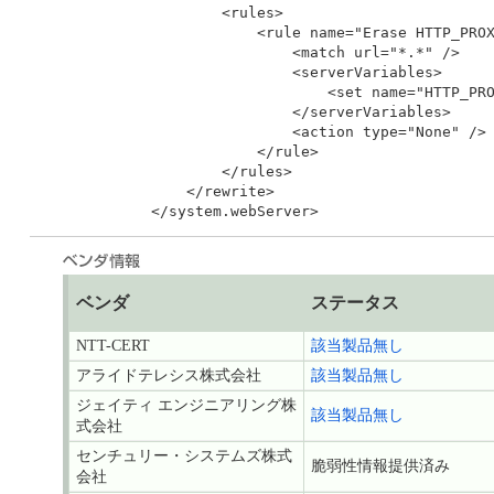
        <rules>

            <rule name="Erase HTTP_PROX
                <match url="*.*" />

                <serverVariables>

                    <set name="HTTP_PRO
                </serverVariables>

                <action type="None" />

            </rule>

        </rules>

    </rewrite>

ベンダ
ステータス
NTT-CERT
該当製品無し
アライドテレシス株式会社
該当製品無し
ジェイティ エンジニアリング株
該当製品無し
式会社
センチュリー・システムズ株式
脆弱性情報提供済み
会社