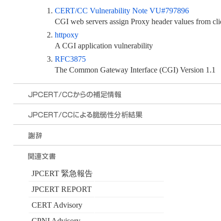
CERT/CC Vulnerability Note VU#797896
CGI web servers assign Proxy header values from cl
httpoxy
A CGI application vulnerability
RFC3875
The Common Gateway Interface (CGI) Version 1.1
JPCERT 緊急報告
JPCERT REPORT
CERT Advisory
CPNI Advisory