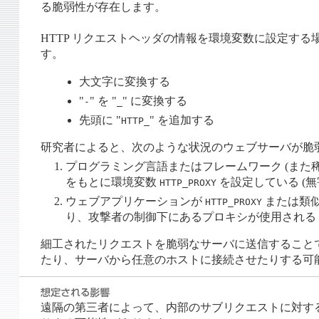
る脆弱性が存在します。
HTTP リクエストヘッダの情報を環境変数に設定する
す。
大文字に変換する
"
" を "
" に変換する
-
_
先頭に "
" を追加する
HTTP_
研究者によると、次のような状況のウェブサーバが脆弱
プログラミング言語またはフレームワーク (また
をもとに環境変数
を設定している (
HTTP_PROXY
ウェブアプリケーションが
または類似
HTTP_PROXY
り、攻撃者の制御下にあるプロキシが使用される 
細工されたリクエストを脆弱なサーバに送信することで、遠隔の第
たり、サーバから任意のホストに接続させたりする可
遠隔の第三者によって、内部のサブリクエストに対する中間者攻撃