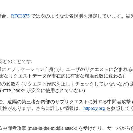
場合、
RFC3875
では次のような命名規則を規定しています。結
とのことです:
稀にアプリケーション自身) が、ユーザのリクエストに含まれ
無害なリクエストデータが潜在的に有害な環境変数に変わる)
の変数を (リクエスト形式を正しくチェックしていないなど)
(
が安全に使用されていない)
HTTP_PROXY
三者が内部のサブリクエストに対する中間者攻撃 (man-in-the-m
能性があります。さらに詳しい情報は、
httpoxy.org
を参照して
 (man-in-the-middle attack) を受けたり、サー