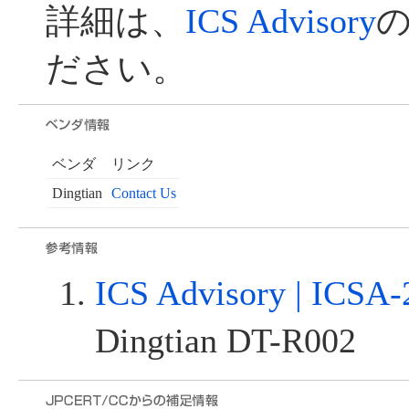
詳細は、
ICS Advisory
ださい。
ベンダ
リンク
Dingtian
Contact Us
ICS Advisory | ICSA-
Dingtian DT-R002