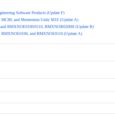
gineering Software Products (Update F)
0, MC80, and Momentum Unity M1E (Update A)
M340 and BMXNOE0100/0110, BMXNOR0200H (Update B)
340, BMXNOE0100, and BMXNOE0110 (Update A)
い。
い。