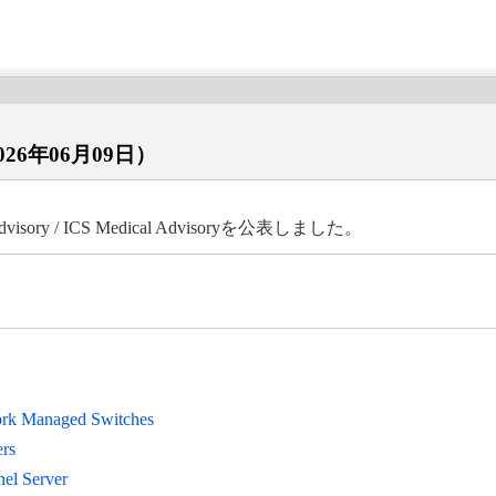
ry（2026年06月09日）
ory / ICS Medical Advisoryを公表しました。
い。
ork Managed Switches
rs
nel Server