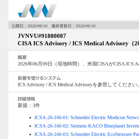
公開日：2026/06/10 最終更新日：2026/06/10
JVNVU#91880087
CISA ICS Advisory / ICS Medical Adviso
2026年06月09日（現地時間）、米国CISAがCISA ICS Advis
ICS Advisory / ICS Medical Advisoryを参照してくださ
新規：3件
ICSA-26-160-01: Schneider Electric Modicon Netw
ICSA-26-160-02: Siemens KACO Blueplanet Inverte
ICSA-26-160-03: Schneider Electric EcoStruxure Pa