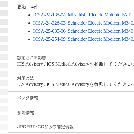
更新：4件
ICSA-24-135-04: Mitsubishi Electric Multiple FA En
ICSA-24-326-03: Schneider Electric Modicon M34
ICSA-25-035-06: Schneider Electric Modicon 
ICSA-25-254-09: Schneider Electric Modicon M
ICS Advisory / ICS Medical Advisoryを参照してくださ
ICS Advisory / ICS Medical Advisoryを参照してくださ