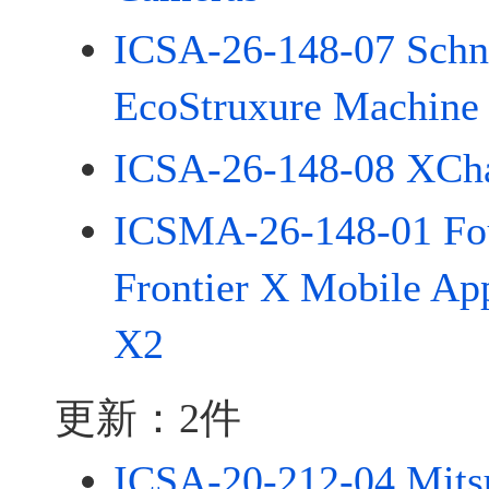
ICSA-26-148-07 Schni
EcoStruxure Machine
ICSA-26-148-08 XCh
ICSMA-26-148-01 Fou
Frontier X Mobile App
X2
更新：2件
ICSA-20-212-04 Mitsu