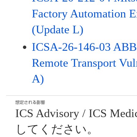
Factory Automation E
(Update L)
ICSA-26-146-03 ABB 
Remote Transport Vuln
A)
ICS Advisory / ICS Me
してください。