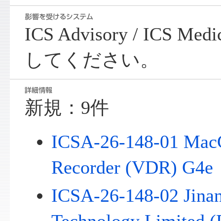
ICS Advisory / ICS Me
してください。
新規：9件
ICSA-26-148-01 MacG
Recorder (VDR) G4e
ICSA-26-148-02 Jina