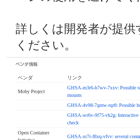
詳しくは開発者が提供
ください。
ベンダ
リンク
GHSA-m3r6-h7wv-7xxv: Possible rac
Moby Project
mounts
GHSA-4v98-7qmw-rqr8: Possible hos
GHSA-wr6v-9f75-vh2g: Interactive co
check
Open Container
GHSA-xr7r-f8xq-vfvv: several contain