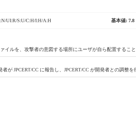
N/UI:R/S:U/C:H/I:H/A:H
基本値:
7.8
 ファイルを、攻撃者の意図する場所にユーザが自ら配置するこ
JPCERT/CC に報告し、JPCERT/CC が開発者との調整