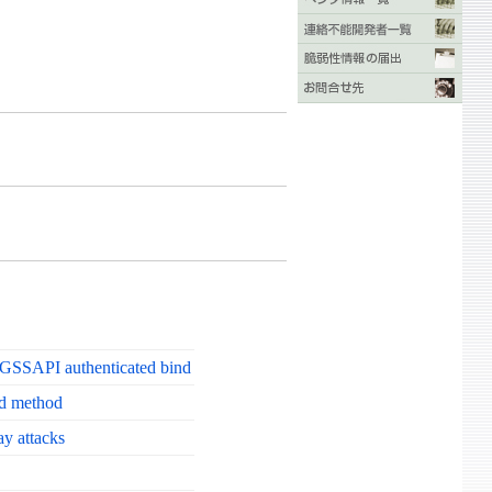
GSSAPI authenticated bind
ed method
y attacks