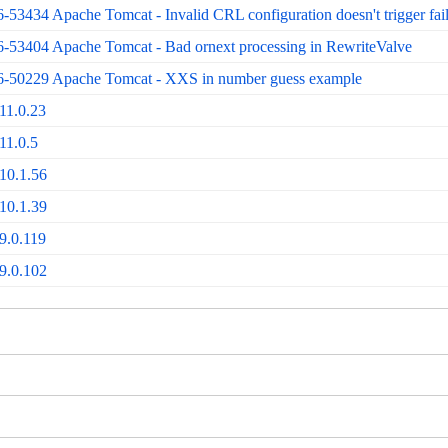
34 Apache Tomcat - Invalid CRL configuration doesn't trigger fai
404 Apache Tomcat - Bad ornext processing in RewriteValve
0229 Apache Tomcat - XXS in number guess example
11.0.23
11.0.5
10.1.56
10.1.39
9.0.119
9.0.102