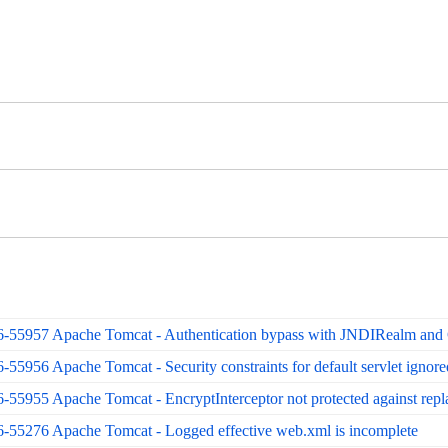
957 Apache Tomcat - Authentication bypass with JNDIRealm and 
56 Apache Tomcat - Security constraints for default servlet ignor
55 Apache Tomcat - EncryptInterceptor not protected against repla
276 Apache Tomcat - Logged effective web.xml is incomplete