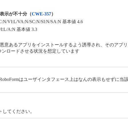
表示が不十分（
CWE-357
）
C:N/VI:L/VA:N/SC:N/SI:N/SA:N 基本値 4.6
N/I:L/A:N 基本値 3.3
意あるアプリをインストールするよう誘導され、そのアプリがRobo
ウンロードさせる状況を想定しています
と、RoboFormはユーザインタフェース上はなんの表示もせずに
トしてください。