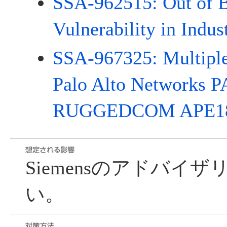
SSA-962515: Out of 
Vulnerability in Indus
SSA-967325: Multiple 
Palo Alto Networks 
RUGGEDCOM APE180
Siemensのアドバイ
い。