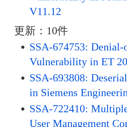
V11.12
更新：10件
SSA-674753: Denial-o
Vulnerability in ET 2
SSA-693808: Deseriali
in Siemens Engineeri
SSA-722410: Multiple 
User Management Co