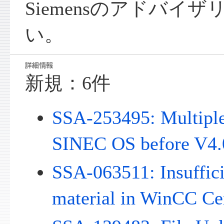
Siemensのアドバイ
い。
新規：6件
SSA-253495: Multiple 
SINEC OS before V4.
SSA-063511: Insuffici
material in WinCC Ce