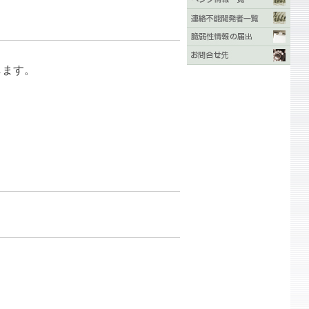
在します。
。