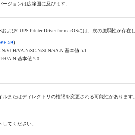
バージョンは広範囲に及びます。
SおよびCUPS Printer Driver for macOSには、次の脆弱性が存
WE-59
）
C:N/VI:H/VA:N/SC:N/SI:N/SA:N 基本値 5.1
N/I:H/A:N 基本値 5.0
イルまたはディレクトリの権限を変更される可能性があります
トしてください。