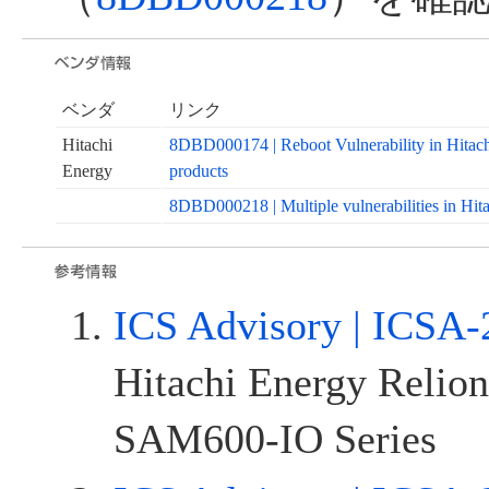
ベンダ
リンク
Hitachi
8DBD000174 | Reboot Vulnerability in Hitac
Energy
products
8DBD000218 | Multiple vulnerabilities in 
ICS Advisory | ICSA-
Hitachi Energy Relio
SAM600-IO Series