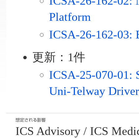
ICSA-26-162-02: 
Platform
ICSA-26-162-03: 
更新：1件
ICSA-25-070-01: S
Uni-Telway Driver
ICS Advisory / ICS Me