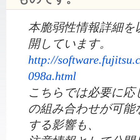
本脆弱性情報詳細を以
開しています。
http://software.fujitsu.
098a.html
こちらでは必要に応
の組み合わせが可能
する影響も、