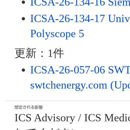
ICSA-26-134-16 Sie
ICSA-26-134-17 Univ
Polyscope 5
更新：1件
ICSA-26-057-06 SW
swtchenergy.com (Upd
ICS Advisory / ICS Me