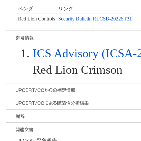
ベンダ
リンク
Red Lion Controls
Security Bulletin RLCSB-2022ST31
ICS Advisory (ICSA-
Red Lion Crimson
JPCERT 緊急報告