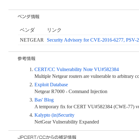
ベンダ
リンク
NETGEAR
Security Advisory for CVE-2016-6277, PSV-
CERT/CC Vulnerability Note VU#582384
Multiple Netgear routers are vulnerable to arbitrary 
Exploit Database
Netgear R7000 - Command Injection
Bas' Blog
A temporary fix for CERT VU#582384 (CWE-77) vuln
Kalypto (in)Security
NetGear Vulnerability Expanded