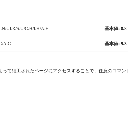
:N/UI:R/S:U/C:H/I:H/A:H
基本値:
8.8
C/A:C
基本値:
9.3
よって細工されたページにアクセスすることで、任意のコマン