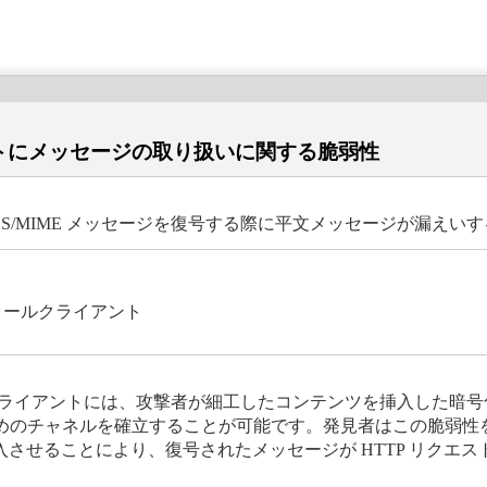
イアントにメッセージの取り扱いに関する脆弱性
び S/MIME メッセージを復号する際に平文メッセージが漏え
電子メールクライアント
子メールクライアントには、攻撃者が細工したコンテンツを挿入した
ャネルを確立することが可能です。発見者はこの脆弱性を用いた攻撃
e タグを挿入させることにより、復号されたメッセージが HTTP リ