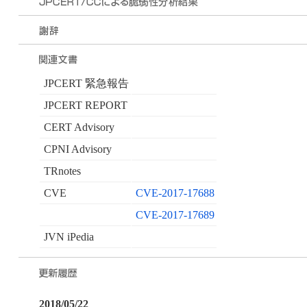
JPCERT 緊急報告
JPCERT REPORT
CERT Advisory
CPNI Advisory
TRnotes
CVE
CVE-2017-17688
CVE-2017-17689
JVN iPedia
2018/05/22