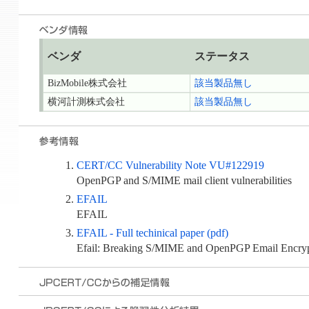
ベンダ
ステータス
BizMobile株式会社
該当製品無し
横河計測株式会社
該当製品無し
CERT/CC Vulnerability Note VU#122919
OpenPGP and S/MIME mail client vulnerabilities
EFAIL
EFAIL
EFAIL - Full techinical paper (pdf)
Efail: Breaking S/MIME and OpenPGP Email Encrypti